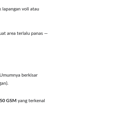
lapangan voli atau 
 area terlalu panas — 
. Umumnya berkisar 
gan).
950 GSM
 yang terkenal 