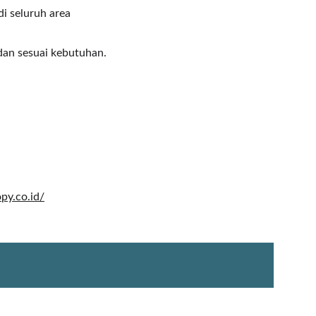
di seluruh area 
dan sesuai kebutuhan.
opy.co.id/