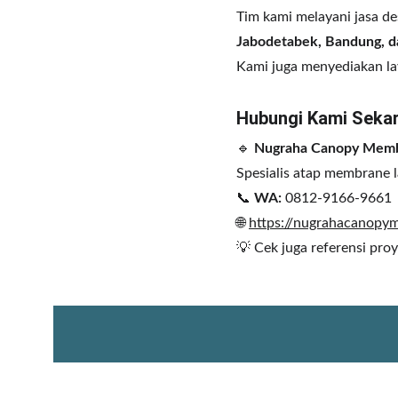
Tim kami melayani jasa d
Jabodetabek, Bandung, d
Kami juga menyediakan lay
Hubungi Kami Seka
🔹 
Nugraha Canopy Mem
Spesialis atap membrane 
📞 
WA:
 0812-9166-9661
🌐 
https://nugrahacanop
💡 Cek juga referensi pro