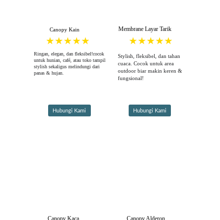
Membrane Layar Tarik
Canopy Kain
Ringan, elegan, dan fleksibel!cocok 
Stylish, fleksibel, dan tahan 
untuk hunian, café, atau toko tampil 
cuaca. Cocok untuk area 
stylish sekaligus melindungi dari 
outdoor biar makin keren & 
panas & hujan. 
fungsional!
Hubungi Kami
Hubungi Kami
Canopy Kaca
Canopy Alderon