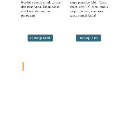
Kordoba cocok untuk carport 
tanpa panas berlebih. Tahan 
dan teras Anda. Tahan panas, 
cuaca, anti-UV, cocok untuk 
anti karat, dan minim 
carport, taman, atau area 
perawatan.
santai rumah Anda!
Hubungi Kami
Hubungi Kami
Kenapa harus di Nugraha Canopy?
Nugraha Canopy adalah solusi jasa terpercaya untuk semua 
kebutuhan kanopi Anda. Menyediakan berbagai jenis kanopi dengan 
desain modern, material berkualitas, harga terjangkau, dan layanan 
profesional di seluruh Indonesia.