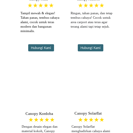
Tampil mewah & elegan! 
Ringan, tahan panas, dan tetap 
Tahan panas, tembus cahaya 
tembus cahaya! Cocok untuk 
alami, cocok untuk teras 
area carport atau teras agar 
modern dan bangunan 
terang alami tapi tetap sejuk.
minimalis.
Hubungi Kami
Hubungi Kami
Canopy Solarflat
Canopy Kordoba
Dengan desain elegan dan 
Canopy Solarflat 
material kokoh, Canopy 
menghadirkan cahaya alami 