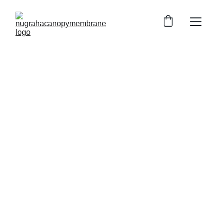
Spesialis Canopy 
& Membrane
Terpercaya
✅FREE Survey, Desain, & Konsultasi
✅Melayani Seluruh Indonesia
✅Konsultasi Bahan & Harga